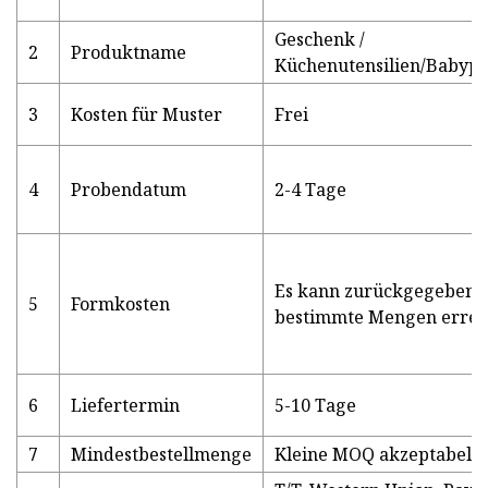
Geschenk /
2
Produktname
Küchenutensilien/Babypr
3
Kosten für Muster
Frei
4
Probendatum
2-4 Tage
Es kann zurückgegeben 
5
Formkosten
bestimmte Mengen errei
6
Liefertermin
5-10 Tage
7
Mindestbestellmenge
Kleine MOQ akzeptabel