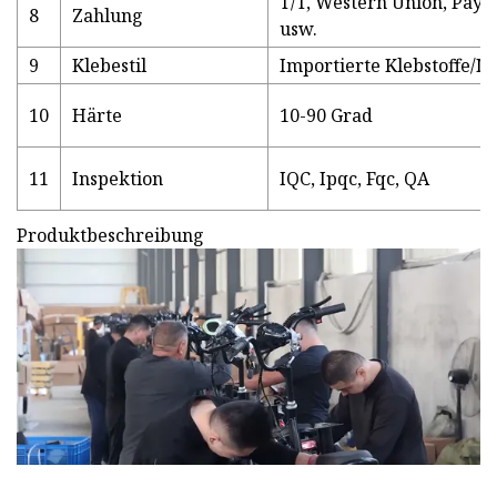
T/T, Western Union, Pay
8
Zahlung
usw.
9
Klebestil
Importierte Klebstoffe/M
10
Härte
10-90 Grad
11
Inspektion
IQC, Ipqc, Fqc, QA
Produktbeschreibung