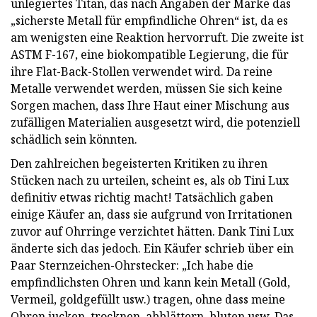
unlegiertes Titan, das nach Angaben der Marke das
„sicherste Metall für empfindliche Ohren“ ist, da es
am wenigsten eine Reaktion hervorruft. Die zweite ist
ASTM F-167, eine biokompatible Legierung, die für
ihre Flat-Back-Stollen verwendet wird. Da reine
Metalle verwendet werden, müssen Sie sich keine
Sorgen machen, dass Ihre Haut einer Mischung aus
zufälligen Materialien ausgesetzt wird, die potenziell
schädlich sein könnten.
Den zahlreichen begeisterten Kritiken zu ihren
Stücken nach zu urteilen, scheint es, als ob Tini Lux
definitiv etwas richtig macht! Tatsächlich gaben
einige Käufer an, dass sie aufgrund von Irritationen
zuvor auf Ohrringe verzichtet hätten. Dank Tini Lux
änderte sich das jedoch. Ein Käufer schrieb über ein
Paar Sternzeichen-Ohrstecker: „Ich habe die
empfindlichsten Ohren und kann kein Metall (Gold,
Vermeil, goldgefüllt usw.) tragen, ohne dass meine
Ohren jucken, trocknen, abblättern, bluten usw. Das