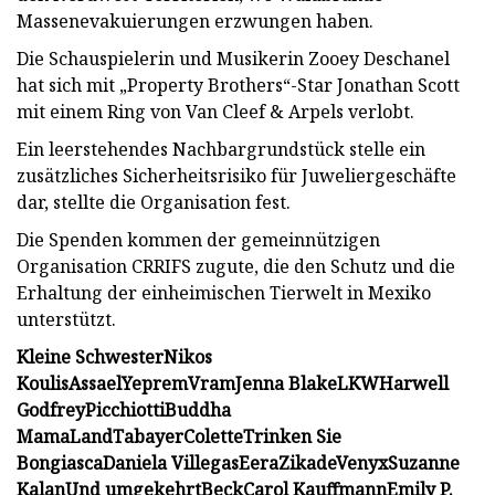
Massenevakuierungen erzwungen haben.
Die Schauspielerin und Musikerin Zooey Deschanel
hat sich mit „Property Brothers“-Star Jonathan Scott
mit einem Ring von Van Cleef & Arpels verlobt.
Ein leerstehendes Nachbargrundstück stelle ein
zusätzliches Sicherheitsrisiko für Juweliergeschäfte
dar, stellte die Organisation fest.
Die Spenden kommen der gemeinnützigen
Organisation CRRIFS zugute, die den Schutz und die
Erhaltung der einheimischen Tierwelt in Mexiko
unterstützt.
Kleine Schwester
Nikos
Koulis
Assael
Yeprem
Vram
Jenna Blake
LKW
Harwell
Godfrey
Picchiotti
Buddha
Mama
Land
Tabayer
Colette
Trinken Sie
Bongiasca
Daniela Villegas
Eera
Zikade
Venyx
Suzanne
Kalan
Und umgekehrt
Beck
Carol Kauffmann
Emily P.