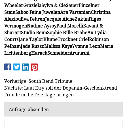
Wheeler
Graziela
Sylva & Cie
Sauer
Einzelner
Stein
Saboo Feine Juwelen
Ara Vartanian
Christina
Alexiou
Eva Fehren
Jacquie Aiche
Zukünftiges
Vermögen
Nadine Aysoy
Paul Morelli
Kavant &
Sharart
Studio Renn
Sophie Bille Brahe
An Lydia
Courts
Jane Taylor
Blume
Trocknet Criel
Robinson
Pelham
Jade Ruzzo
Melissa Kaye
Yvonne Leon
Marie
Lichtenberg
Harach
Schneider
Arunashi
Vorherige: South Bend Tribune
Nächste: Laut Etsy soll der Dopamin-Geschenktrend
Freude in die Feiertage bringen
Anfrage absenden