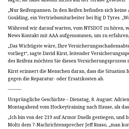
„Nur Reifenpannen. In den Reifen befinden sich kein
Goulding, ein Vertriebsmitarbeiter bei Big D Tyres. „Wa
Während wir darauf warten, vom NYSDOT zu hören, was
News Kontakt mit AAA aufgenommen, um zu erfahren, w
„Das Wichtigste wäre, Ihre Versicherungsschadensabte
vorliegt“, sagte David Kirst, leitender Versicherungs
des Reifens möchten Sie diesen Versicherungsprozess 
Kirst erinnert die Menschen daran, dass die Situation b
gegen die Reparatur- oder Ersatzkosten ab.
———
Ursprüngliche Geschichte – Dienstag, 8. August: Adri
Montagabend vom Hockeytraining nach Hause, als das
„Ich bin von der 219 auf Armor Duells gestiegen, und b
Moltz dem 7-Nachrichtensprecher Jeff Russo, „man konn