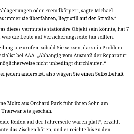
e Ablagerungen oder Fremdkörper“, sagte Michael
s immer sie überfahren, liegt still auf der Straße.“
 dieses vermutete stationäre Objekt sein könnte, hat 7
as die Leute auf Versicherungsseite tun sollten.
ilung anzurufen, sobald Sie wissen, dass ein Problem
spezialist bei AAA. „Abhängig vom Ausmaß der Reparatur
möglicherweise nicht unbedingt durchlaufen.“
ei jedem anders ist, also wägen Sie einen Selbstbehalt
enne Moltz aus Orchard Park fuhr ihren Sohn am
 Unerwartete geschah.
eide Reifen auf der Fahrerseite waren platt“, erzählt
te das Zischen hören, und es reichte bis zu den