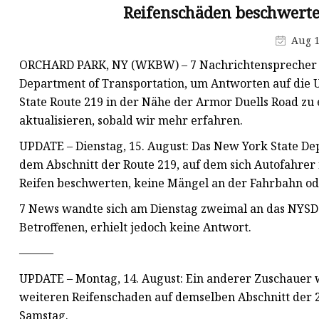
Ohrringe aus Legierung
Reifenschäden beschwerten
Beinkette aus Legierung
Aug 1
Kunststoffohrringe
ORCHARD PARK, NY (WKBW) – 7 Nachrichtensprecher Jef
Department of Transportation, um Antworten auf die U
State Route 219 in der Nähe der Armor Duells Road zu
aktualisieren, sobald wir mehr erfahren.
UPDATE – Dienstag, 15. August: Das New York State Dep
dem Abschnitt der Route 219, auf dem sich Autofahrer
Reifen beschwerten, keine Mängel an der Fahrbahn od
7 News wandte sich am Dienstag zweimal an das NYSDO
Betroffenen, erhielt jedoch keine Antwort.
———
UPDATE – Montag, 14. August: Ein anderer Zuschauer 
weiteren Reifenschaden auf demselben Abschnitt der 
Samstag.