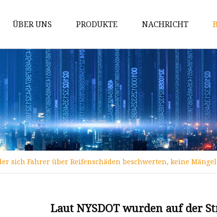
ÜBER UNS
PRODUKTE
NACHRICHT
Ring
Punktion
Ohrringe
Armband
Halskette
Körperkette
der sich Fahrer über Reifenschäden beschwerten, keine Mängel f
Legierungsring
Legierungsarmband
Halskette aus Legierung
Laut NYSDOT wurden auf der Stre