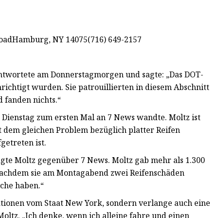
oadHamburg, NY 14075(716) 649-2157
antwortete am Donnerstagmorgen und sagte: „Das DOT-
chtigt wurden. Sie patrouillierten in diesem Abschnitt
d fanden nichts.“
m Dienstag zum ersten Mal an 7 News wandte. Moltz ist
t dem gleichen Problem bezüglich platter Reifen
getreten ist.
agte Moltz gegenüber 7 News. Moltz gab mehr als 1.300
n, nachdem sie am Montagabend zwei Reifenschäden
ache haben.“
mationen vom Staat New York, sondern verlange auch eine
 Moltz. „Ich denke, wenn ich alleine fahre und einen