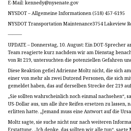
E-Mail:
kennedy@nysenate.gov
NYSDOT – Allgemeine Informationen (518) 457-6195
NYSDOT Transportation Maintenance3754 Lakeview R
———
UPDATE – Donnerstag, 10. August: Ein DOT-Sprecher 
Team reagierte kurz nachdem wir am Dienstag benachri
von Rt 219, untersuchten die potenziellen Gefahren un
Diese Reaktion gefiel Adrienne Moltz nicht, die sich a
einer von mehr als zwei Dutzend Personen, die sich mi
gemeldet haben, das auf derselben Strecke der 219 auf
„Sie sollten wahrscheinlich noch einmal nachsehen“, s
US-Dollar aus, um alle ihre Reifen ersetzen zu lasse
erlitten hatte. „Jemand muss eine Antwort auf die Urs
Moltz sagte, sie suche nicht nur nach weiteren Infor
Erstattung. „Ich denke, das sollten wir alle tun“, sagte