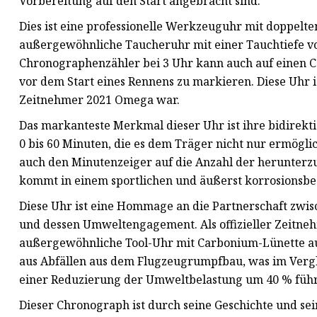
Vorbereitung auf den Start angebracht sind.
Dies ist eine professionelle Werkzeuguhr mit doppelt
außergewöhnliche Taucheruhr mit einer Tauchtiefe v
Chronographenzähler bei 3 Uhr kann auch auf einen 
vor dem Start eines Rennens zu markieren. Diese Uhr i
Zeitnehmer 2021 Omega war.
Das markanteste Merkmal dieser Uhr ist ihre bidirekt
0 bis 60 Minuten, die es dem Träger nicht nur ermögli
auch den Minutenzeiger auf die Anzahl der herunterzu
kommt in einem sportlichen und äußerst korrosionsbe
Diese Uhr ist eine Hommage an die Partnerschaft zw
und dessen Umweltengagement. Als offizieller Zeitneh
außergewöhnliche Tool-Uhr mit Carbonium-Lünette auf
aus Abfällen aus dem Flugzeugrumpfbau, was im Verg
einer Reduzierung der Umweltbelastung um 40 % führ
Dieser Chronograph ist durch seine Geschichte und se