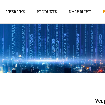
ÜBER UNS
PRODUKTE
NACHRICHT
Ring
Punktion
Ohrringe
Armband
Halskette
Körperkette
Legierungsring
Legierungsarmband
Halskette aus Legierung
Ver