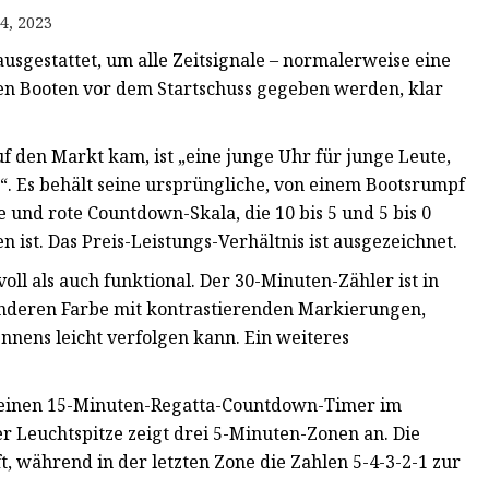
4, 2023
sgestattet, um alle Zeitsignale – normalerweise eine
den Booten vor dem Startschuss gegeben werden, klar
f den Markt kam, ist „eine junge Uhr für junge Leute,
en“. Es behält seine ursprüngliche, von einem Bootsrumpf
 und rote Countdown-Skala, die 10 bis 5 und 5 bis 0
st. Das Preis-Leistungs-Verhältnis ist ausgezeichnet.
oll als auch funktional. Der 30-Minuten-Zähler ist in
r anderen Farbe mit kontrastierenden Markierungen,
nens leicht verfolgen kann. Ein weiteres
r einen 15-Minuten-Regatta-Countdown-Timer im
er Leuchtspitze zeigt drei 5-Minuten-Zonen an. Die
, während in der letzten Zone die Zahlen 5-4-3-2-1 zur