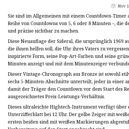
Ohrringe aus Legierung
Nov 1
Beinkette aus Legierung
Sie sind im Allgemeinen mit einem Countdown-Timer au
Kunststoffohrringe
Reihe von Countdowns von 5, 6 oder 8 Minuten –, die 
und präzise sichtbar zu machen.
Diese Neuauflage der Sideral, die ursprünglich 1969 au
die ihnen helfen soll, die Uhr ihres Vaters zu vergess
inspirierte Form, seine Pop-Art-Farben und seine grüne
Minuten anzeigt und mit dem Minutenzeiger verbunden i
Dieser Vintage-Chronograph aus Bronze ist sowohl stilv
sechs 5-Minuten-Abschnitte unterteilt, jeder in eine
damit der Träger den Countdown vor dem Start des Ren
ausgezeichnetes Preis-Leistungs-Verhältnis.
Dieses ultraleichte Hightech-Instrument verfügt übe
Unterzifferblatt bei 12 Uhr. Der gelbe Zeiger mit weiß
ersten beiden sind mit weißen Markierungen abgestuft